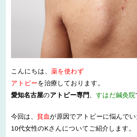
こんにちは、
薬を使わず
アトピー
を治療しております。
愛知名古屋
の
アトピー専門
、
すはだ鍼灸院
今回は、
貧血
が原因でアトピーに悩んでい
10代女性のKさんについてご紹介します。