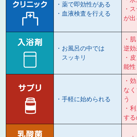
・薬で即効性がある
・ス
・血液検査を行える
が出
・肌
・お風呂の中では
逆効
スッキリ
・皮
能性
・効
なく
・手軽に始められる
う
・利
する