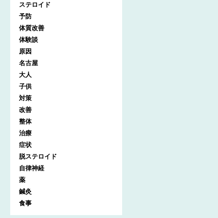
ステロイド
予防
体質改善
体験談
原因
名古屋
大人
子供
対策
改善
整体
治療
症状
脱ステロイド
自律神経
薬
鍼灸
食事