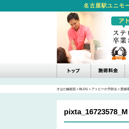
名古屋駅ユニモー
すはだ鍼灸院
>
BLOG
>
アトピーの予防法
>
悪循
pixta_16723578_M