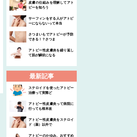
皮膚の仕組みを理解してアト
ピーを知ろう
サーフィンをする人がアトピ
ーにならないって本当
さつまいもでアトピーが予防
できる！？さつま
アトピー性皮膚炎を繰り返し
て肌が鱗状になる
最新記事
ステロイドを使ったアトピー
治療って実際ど
アトピー性皮膚炎って病院に
行っても根本改
アトピー性皮膚炎をステロイ
ド（薬）以外で
アトピーのかゆみ、おすすめ