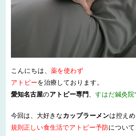
こんにちは、
薬を使わず
アトピー
を治療しております。
愛知名古屋
の
アトピー専門
、
すはだ鍼灸院
今回は、大好きな
カップラーメン
は控えめ
規則正しい食生活でアトピー予防
について