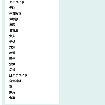
ステロイド
予防
体質改善
体験談
原因
名古屋
大人
子供
対策
改善
整体
治療
症状
脱ステロイド
自律神経
薬
鍼灸
食事