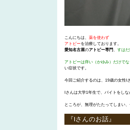
こんにちは、
薬を使わず
アトピー
を治療しております。
愛知名古屋
の
アトピー専門
、
すはだ
アトピーは痒い（かゆみ）だけでな
い症状です。
今回ご紹介するのは、19歳の女性I
Iさんは大学1年生で、バイトをし
ところが、無理がたたってしまい、
『Iさんのお話』