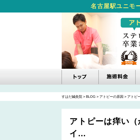
名古屋駅ユニモー
すはだ鍼灸院
>
BLOG
>
アトピーの原因
>
アトピ
アトピーは痒い（
イ…