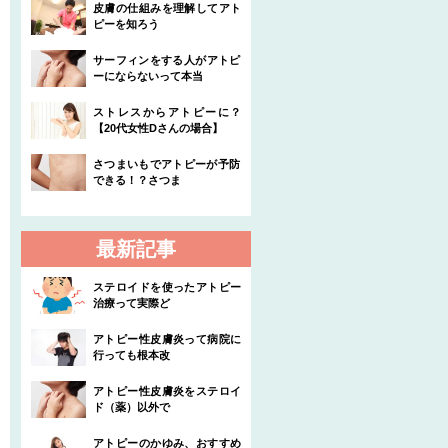
皮膚の仕組みを理解してアト
ピーを知ろう
サーフィンをする人がアトピ
ーにならないって本当
ストレスからアトピーに？
【20代女性Dさんの場合】
さつまいもでアトピーが予防
できる！？さつま
最新記事
ステロイドを使ったアトピー
治療って実際ど
アトピー性皮膚炎って病院に
行っても根本改
アトピー性皮膚炎をステロイ
ド（薬）以外で
アトピーのかゆみ、おすすめ