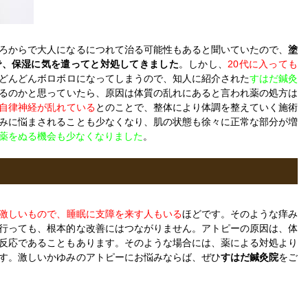
ろからで大人になるにつれて治る可能性もあると聞いていたので、
塗
で、保湿に気を遣ってと対処してきました
。しかし、
20代に入っても
どんどんボロボロになってしまうので、知人に紹介された
すはだ鍼灸
るのかと思っていたら、原因は体質の乱れにあると言われ薬の処方は
自律神経が乱れている
とのことで、整体により体調を整えていく施術
みに悩まされることも少なくなり、肌の状態も徐々に正常な部分が増
薬をぬる機会も少なくなりました
。
激しいもので、睡眠に支障を来す人もいる
ほどです。そのような痒み
行っても、根本的な改善にはつながりません。アトピーの原因は、体
反応であることもあります。そのような場合には、薬による対処より
す。激しいかゆみのアトピーにお悩みならば、ぜひ
すはだ鍼灸院
をご