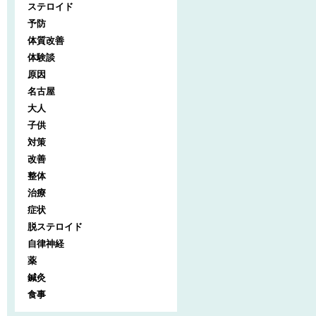
ステロイド
予防
体質改善
体験談
原因
名古屋
大人
子供
対策
改善
整体
治療
症状
脱ステロイド
自律神経
薬
鍼灸
食事