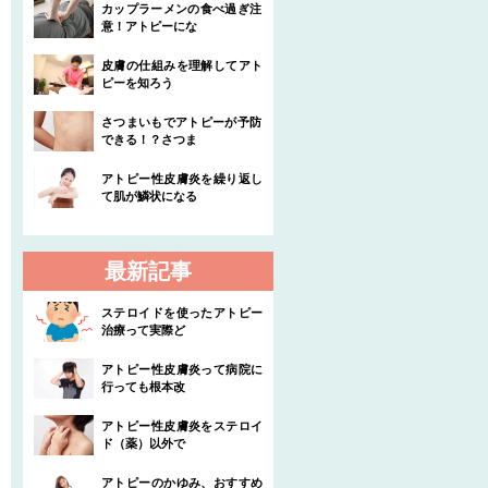
カップラーメンの食べ過ぎ注
意！アトピーにな
皮膚の仕組みを理解してアト
ピーを知ろう
さつまいもでアトピーが予防
できる！？さつま
アトピー性皮膚炎を繰り返し
て肌が鱗状になる
最新記事
ステロイドを使ったアトピー
治療って実際ど
アトピー性皮膚炎って病院に
行っても根本改
アトピー性皮膚炎をステロイ
ド（薬）以外で
アトピーのかゆみ、おすすめ