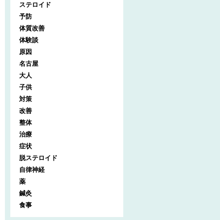
ステロイド
予防
体質改善
体験談
原因
名古屋
大人
子供
対策
改善
整体
治療
症状
脱ステロイド
自律神経
薬
鍼灸
食事