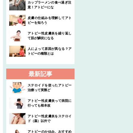
カップラーメンの食べ過ぎ注
意！アトピーにな
皮膚の仕組みを理解してアト
ピーを知ろう
アトピー性皮膚炎を繰り返し
て肌が鱗状になる
人によって原因が異なる？ア
トピーの種類とは
最新記事
ステロイドを使ったアトピー
治療って実際ど
アトピー性皮膚炎って病院に
行っても根本改
アトピー性皮膚炎をステロイ
ド（薬）以外で
アトピーのかゆみ、おすすめ