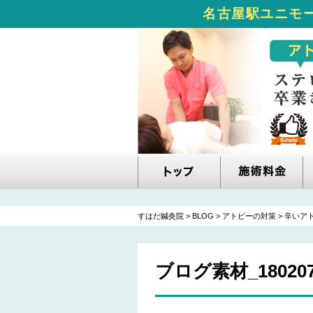
名古屋駅ユニモー
すはだ鍼灸院
>
BLOG
>
アトピーの対策
>
辛いア
ブログ素材_180207