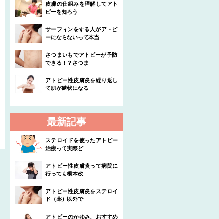
皮膚の仕組みを理解してアト
ピーを知ろう
サーフィンをする人がアトピ
ーにならないって本当
さつまいもでアトピーが予防
できる！？さつま
アトピー性皮膚炎を繰り返し
て肌が鱗状になる
最新記事
ステロイドを使ったアトピー
治療って実際ど
アトピー性皮膚炎って病院に
行っても根本改
アトピー性皮膚炎をステロイ
ド（薬）以外で
アトピーのかゆみ、おすすめ