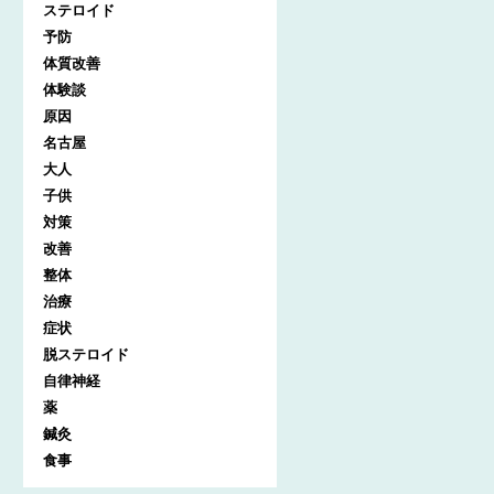
ステロイド
予防
体質改善
体験談
原因
名古屋
大人
子供
対策
改善
整体
治療
症状
脱ステロイド
自律神経
薬
鍼灸
食事