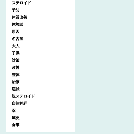
ステロイド
予防
体質改善
体験談
原因
名古屋
大人
子供
対策
改善
整体
治療
症状
脱ステロイド
自律神経
薬
鍼灸
食事