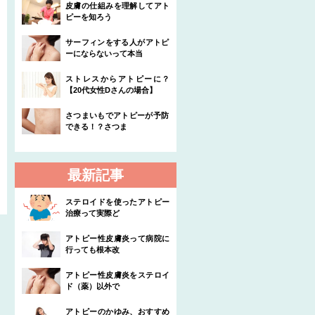
皮膚の仕組みを理解してアト
ピーを知ろう
サーフィンをする人がアトピ
ーにならないって本当
ストレスからアトピーに？
【20代女性Dさんの場合】
さつまいもでアトピーが予防
できる！？さつま
最新記事
ステロイドを使ったアトピー
治療って実際ど
アトピー性皮膚炎って病院に
行っても根本改
アトピー性皮膚炎をステロイ
ド（薬）以外で
アトピーのかゆみ、おすすめ