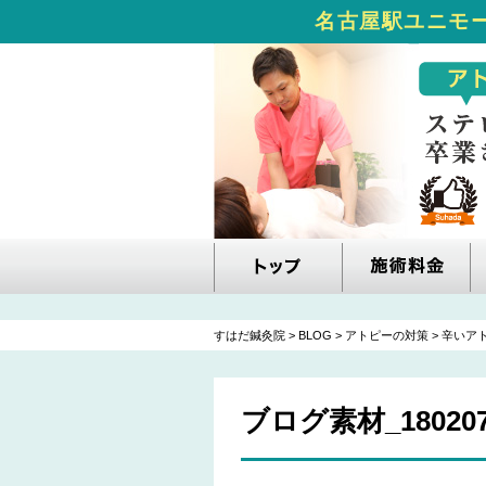
名古屋駅ユニモー
すはだ鍼灸院
>
BLOG
>
アトピーの対策
>
辛いア
ブログ素材_180207