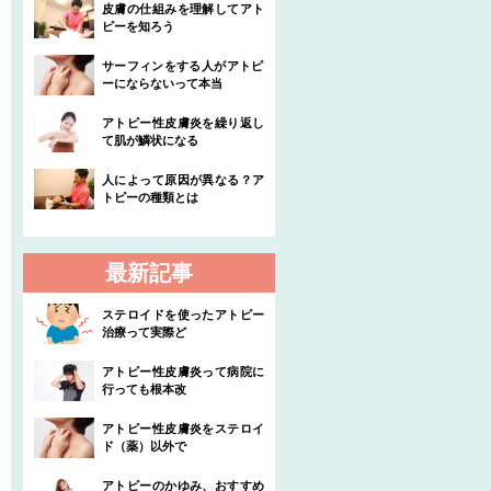
皮膚の仕組みを理解してアト
ピーを知ろう
サーフィンをする人がアトピ
ーにならないって本当
アトピー性皮膚炎を繰り返し
て肌が鱗状になる
人によって原因が異なる？ア
トピーの種類とは
最新記事
ステロイドを使ったアトピー
治療って実際ど
アトピー性皮膚炎って病院に
行っても根本改
アトピー性皮膚炎をステロイ
ド（薬）以外で
アトピーのかゆみ、おすすめ