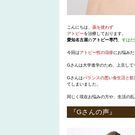
こんにちは、
薬を使わず
アトピー
を治療しております。
愛知名古屋
の
アトピー専門
、
すはだ
今回は
アトピー性の湿疹
にお悩みだ
Gさんは大学進学のため、上京して
Gさんは
バランスの悪い食生活と飲
てしまいました。
同じく現在お悩みの方や、生活の乱
『Gさんの声』