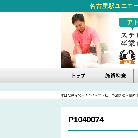
名古屋駅ユニモー
すはだ鍼灸院
>
BLOG
>
アトピーの治療法
>
整体
P1040074