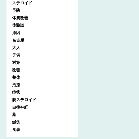
ステロイド
予防
体質改善
体験談
原因
名古屋
大人
子供
対策
改善
整体
治療
症状
脱ステロイド
自律神経
薬
鍼灸
食事