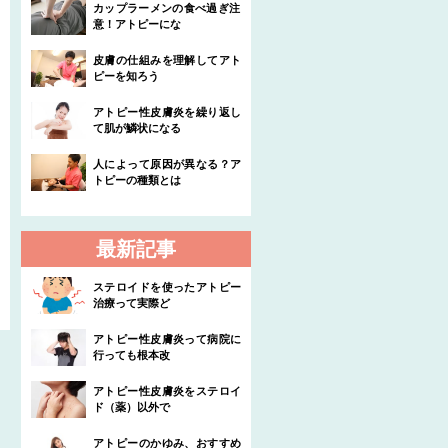
カップラーメンの食べ過ぎ注
意！アトピーにな
皮膚の仕組みを理解してアト
ピーを知ろう
アトピー性皮膚炎を繰り返し
て肌が鱗状になる
人によって原因が異なる？ア
トピーの種類とは
最新記事
ステロイドを使ったアトピー
治療って実際ど
アトピー性皮膚炎って病院に
行っても根本改
アトピー性皮膚炎をステロイ
ド（薬）以外で
アトピーのかゆみ、おすすめ