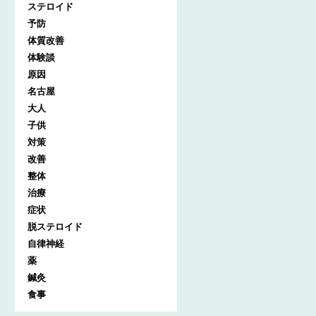
ステロイド
予防
体質改善
体験談
原因
名古屋
大人
子供
対策
改善
整体
治療
症状
脱ステロイド
自律神経
薬
鍼灸
食事