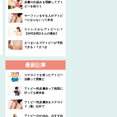
皮膚の仕組みを理解してアト
ピーを知ろう
サーフィンをする人がアトピ
ーにならないって本当
ストレスからアトピーに？
【20代女性Dさんの場合】
さつまいもでアトピーが予防
できる！？さつま
最新記事
ステロイドを使ったアトピー
治療って実際ど
アトピー性皮膚炎って病院に
行っても根本改
アトピー性皮膚炎をステロイ
ド（薬）以外で
アトピーのかゆみ、おすすめ